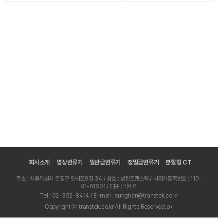
회사소개
영상변류기
일반급변류기
정밀급변류기
분할형 CT
주소 : 서울특별시 은평구 연서로9길 34 / 상호 : 성한트랜스텍 / 사업자등록번호 : 110-
81-51601 / 대표 : 박이락
Tel : 02-352-8414 / E-mail : sunghan@transtek.co.kr
Copyright ⓒ transtek.co.kr All Rights Reserved.p>