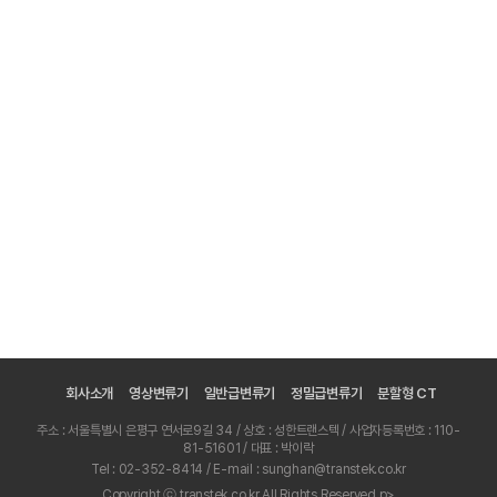
회사소개
영상변류기
일반급변류기
정밀급변류기
분할형 CT
주소 : 서울특별시 은평구 연서로9길 34 / 상호 : 성한트랜스텍 / 사업자등록번호 : 110-
81-51601 / 대표 : 박이락
Tel : 02-352-8414 / E-mail : sunghan@transtek.co.kr
Copyright ⓒ transtek.co.kr All Rights Reserved.p>