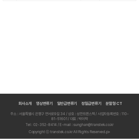
회사소개
영상변류기
일반급변류기
정밀급변류기
분할형 CT
주소 : 서울특별시 은평구 연서로9길 34 / 상호 : 성한트랜스텍 / 사업자등록번호 : 110-
81-51601 / 대표 : 박이락
Tel : 02-352-8414 / E-mail : sunghan@transtek.co.kr
Copyright ⓒ transtek.co.kr All Rights Reserved.p>